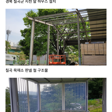
경북 칠곡군 지천 말 하우스 설치
칠곡 목재소 판넬 철 구조물