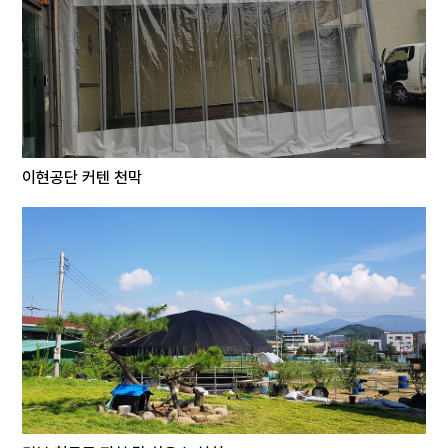
이현공단 커텐 천막