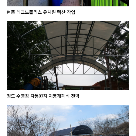
현풍 테크노폴리스 유치원 렉산 작업
청도 수영장 자동윈치 지붕개폐식 천막