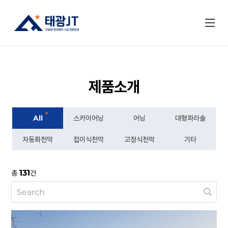
제품소개
*
All
스카이어닝
어닝
대형파라솔
자동화천막
접이식천막
고정식천막
기타
131
총
건