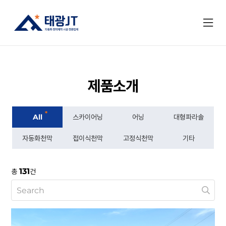
제품소개
*
All
스카이어닝
어닝
대형파라솔
자동화천막
접이식천막
고정식천막
기타
131
총
건