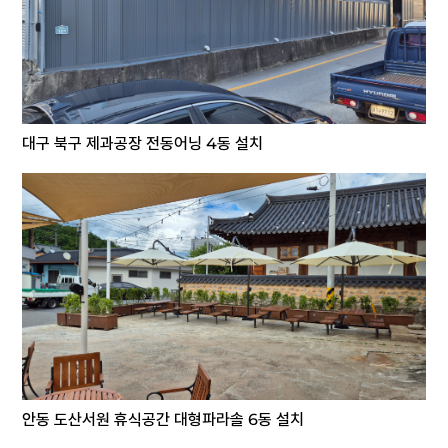
대구 북구 제과공장 전동어닝 4동 설치
안동 도산서원 휴식공간 대형파라솔 6동 설치