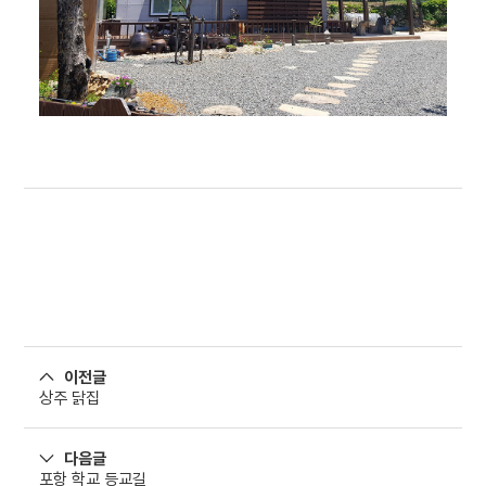
이전글
상주 닭집
다음글
포항 학교 등교길