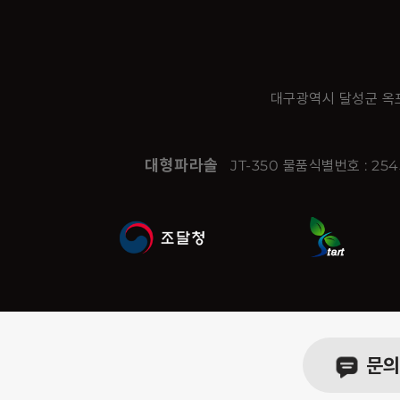
대구광역시 달성군 옥포
대형파라솔
JT-350 물품식별번호 : 25
문의