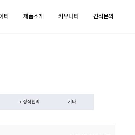
이티
제품소개
커뮤니티
견적문의
고정식천막
기타