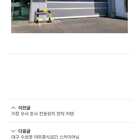
이전글
가창 우사 돈사 전동윈치 천막 커텐
다음글
대구 수성못 야외휴식공간 스카이어닝