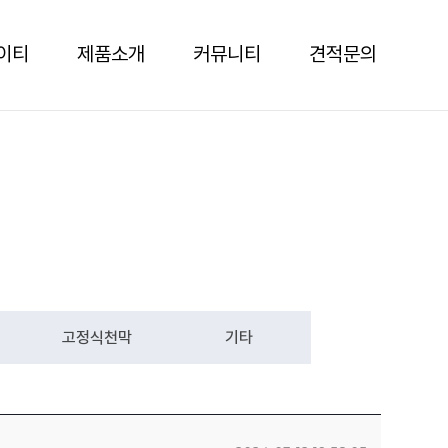
이티
제품소개
커뮤니티
견적문의
고정식천막
기타