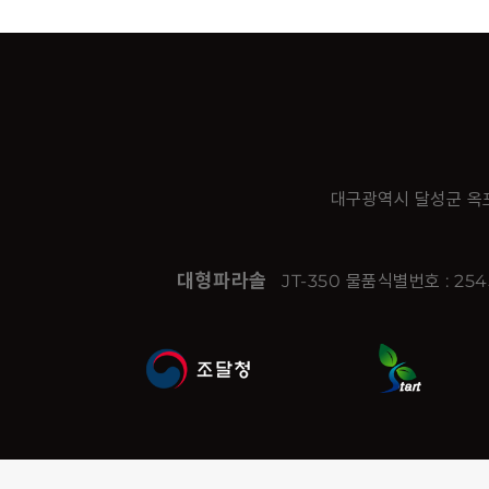
대구광역시 달성군 옥포
대형파라솔
JT-350 물품식별번호 : 25