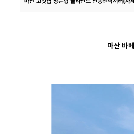
마산 고깃집 창문형 블라인드 전동천막셔터(자
마산 바