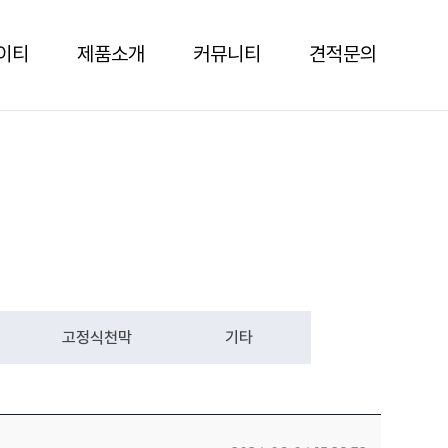
이티
제품소개
커뮤니티
견적문의
고정식천막
기타