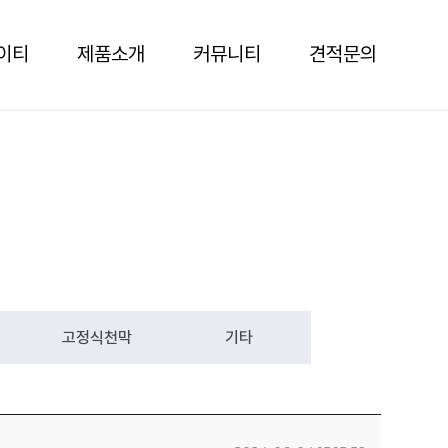
이티
제품소개
커뮤니티
견적문의
고정식천막
기타