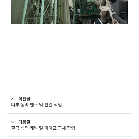
이전글
다부 농막 펜스 및 판넬 작업
다음글
칠곡 석적 레일 및 파이프 교체 작업